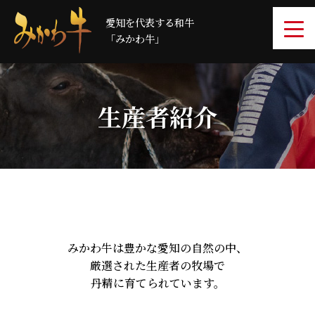
愛知を代表する和牛
「みかわ牛」
生産者紹介
みかわ牛は豊かな愛知の自然の中、
厳選された生産者の牧場で
丹精に育てられています。