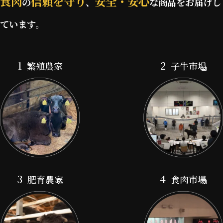
食肉
信頼を守り
安全・安心
の
、
な商品を
お届けし
ています。
1
2
繁殖農家
子牛市場
3
4
肥育農家
食肉市場