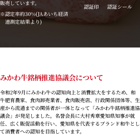
販売しています。
認証印
認証シール
認定率約30%(JAあいち経済
連測定結果より)
みかわ牛銘柄推進協議会について
令和2年9月にみかわ牛の認知向上と消費拡大をするため、和
牛肥育農家、食肉卸売業者、食肉販売店、行政関係団体等、生
産から流通までの関係者が一体となって「みかわ牛銘柄推進協
議会」が発足しました。名誉会長に大村秀章愛知県知事が就
任、広く販促活動を行い、愛知県を代表するブランド和牛とし
て消費者への認知を目指しています。