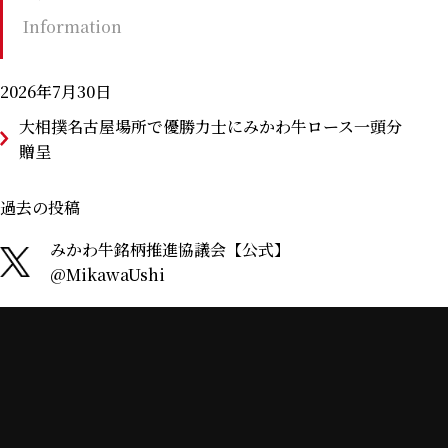
Information
2026年7月30日
大相撲名古屋場所で優勝力士にみかわ牛ロース一頭分
贈呈
2026年7月23日
過去の投稿
投
稿
大相撲名古屋場所開幕 IGアリーナにみかわ牛の紹介
みかわ牛銘柄推進協議会【公式】
ナ
コーナー展示中
ビ
@MikawaUshi
ゲ
ー
2026年7月23日
シ
ョ
令和8年度 第2回みかわ牛枝肉共励会 開催
ン
2026年4月15日