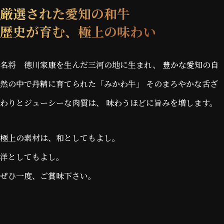
厳選された愛知の和牛
令和8年度 第1回みかわ牛枝肉共励会 開催
歴史が育む、極上の味わい
2025年12月23日
TVerのCMで山本昌さんがみかわ牛を実食！！
名将 徳川家康を生んだ三河の地に生まれ、
豊かな愛知の自
12/19（金）～12/28（日）
然の中で丹精に育てられた「みかわ牛」
そのまろやかな舌ざ
わりとジューシーな肉質は、
味わうほどに旨みを増します。
2025年12月3日
令和7年度 第3回みかわ牛枝肉共励会 開催
極上の素材は、和としてもよし。
洋としてもよし。
2025年12月3日
ぜひ一度、ご賞味下さい。
Xでみかわ牛プレゼントキャンペーン開始 応募締め切
り12月5日（金）
2025年8月20日