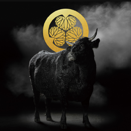
「お肉の専門店スギモト」大阪・関西万博でみかわ牛の
試食・販売開始 期間8/11～8/24
2025年7月30日
大相撲名古屋場所で優勝力士にみかわ牛ロース一頭分
贈呈
2025年7月21日
Xでみかわ牛プレゼントキャンペーン開始 応募締め切
り7月23日（水）