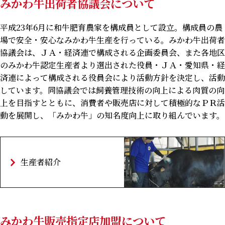
みかわ牛出荷者協議会について
平成23年6月に和牛肥育農家を構成員として設立。構成員の農
場で安全・安心なみかわ牛生産を行っている。みかわ牛出荷者
協議会は、ＪＡ・経済連で構成される企画委員会、また各地区
のみかわ牛認定生産者より選出された役員・ＪＡ・愛知県・経
済連によって構成される役員会により活動方針を決定し、活動
しています。同協議会では飼養管理技術の向上による肉質の向
上を目指すとともに、消費者や販売店に対して積極的なＰＲ活
動を展開し、「みかわ牛」の知名度向上に取り組んでいます。
生産者紹介
みかわ牛販売指定店加盟について