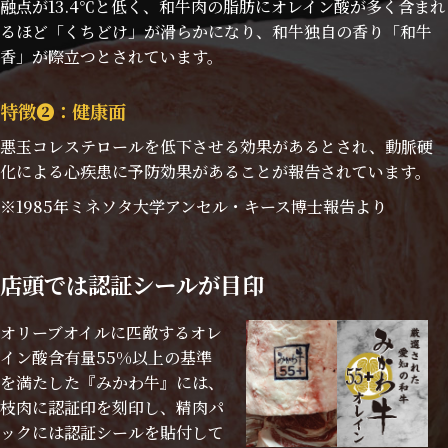
融点が13.4℃と低く、和牛肉の脂肪にオレイン酸が多く含まれ
るほど「くちどけ」が滑らかになり、和牛独自の香り「和牛
香」が際立つとされています。
特徴❷：健康面
悪玉コレステロールを低下させる効果があるとされ、動脈硬
化による心疾患に予防効果があることが報告されています。
1985年ミネソタ大学アンセル・キース博士報告より
店頭では認証シールが目印
オリーブオイルに匹敵するオレ
イン酸含有量55%以上の基準
を満たした『みかわ牛』には、
枝肉に認証印を刻印し、精肉パ
ックには認証シールを貼付して