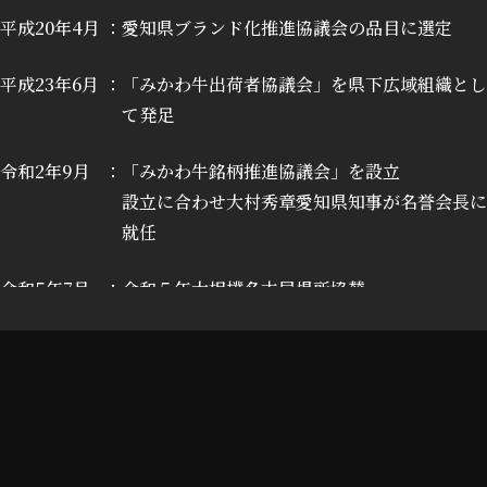
平成20年4月
愛知県ブランド化推進協議会の品目に選定
平成23年6月
「みかわ牛出荷者協議会」を県下広域組織とし
て発足
令和2年9月
「みかわ牛銘柄推進協議会」を設立
設立に合わせ大村秀章愛知県知事が名誉会長に
就任
令和5年7月
令和５年大相撲名古屋場所協賛
令和6年3月
中日ドラゴンズOB山本昌さん「みかわ牛銘柄
推進協議会」公式アンバサダーに就任