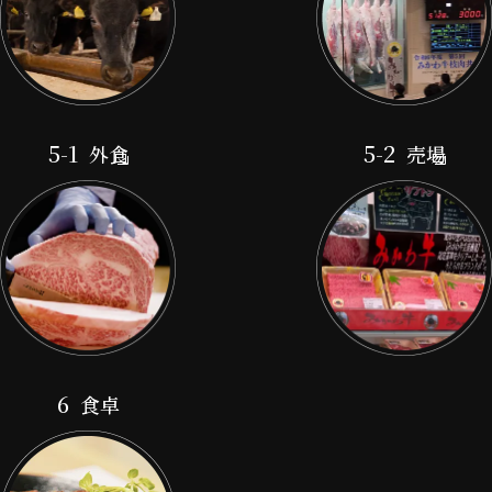
5-1
5-2
外食
売場
6
食卓